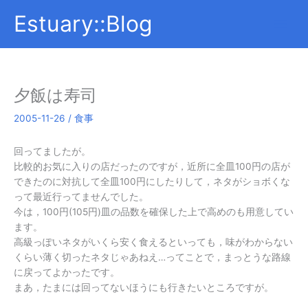
内
Estuary::Blog
容
を
ス
キ
ッ
夕飯は寿司
プ
2005-11-26
/
食事
回ってましたが。
比較的お気に入りの店だったのですが，近所に全皿100円の店が
できたのに対抗して全皿100円にしたりして，ネタがショボくな
って最近行ってませんでした。
今は，100円(105円)皿の品数を確保した上で高めのも用意してい
ます。
高級っぽいネタがいくら安く食えるといっても，味がわからない
くらい薄く切ったネタじゃあねえ…ってことで，まっとうな路線
に戻ってよかったです。
まあ，たまには回ってないほうにも行きたいところですが。