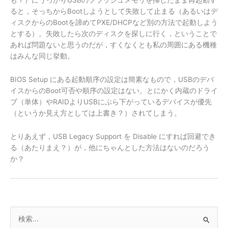
も？）にうっかりUSBのフラッシュメモリを挿したまま再起動す
ると，そっちからBootしようとして失敗して止まる（あるいはデ
ィスクからのBootを諦めてPXE/DHCPなど別の方法で起動しよう
とする）。失敗したら次のディスクを探しに行く，ということで
あれば問題ないと思うのだが，すくなくとも私の周囲にある機種
はみんな同じ挙動。
BIOS Setup にある起動順序の設定は簡素なもので，USBのデバ
イスからのBoot可否や順序の設定はない。とにかく内蔵のドライ
ブ（単体）やRAIDよりUSBにぶら下がっているデバイスが優先
（というか見え方としては上書き？）されてしまう。
とりあえず，USB Legacy Support を Disable にすれば回避でき
る（あたりまえ？）が，他にちゃんとした方法はないのだろう
か？
検
索