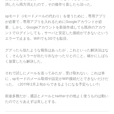
消したら両方消えたので，その後作り直したら治った。
spモード（iモードメールの代わり）を使うために，専用アプリ
が必要で，専用アプリを入れるためにGoogleアカウントが必
要。しかし，Googleアカウントを新規作成しても既存のアカウ
ントでログインしても，サーバと安定した接続ができないという
エラーで止まる。WiFiでも3Gでも駄目。
ググったら似たような報告はあったが，これといった解決法はな
く，そんなエラーが出たり出なかったりとのこと。確かにしばら
く放置したら解決した。
それで試しにメールを送ってみたが，受け取れない。これは単
に，spモードのメール取得や設定がWiFi接続だとできないだけだ
った。（2011年2月上旬からできるようになる予定らしい?）
前途多難だが，通話とメールとtwitterその他よく使うものは動い
たのでとりあえずは良しとする。