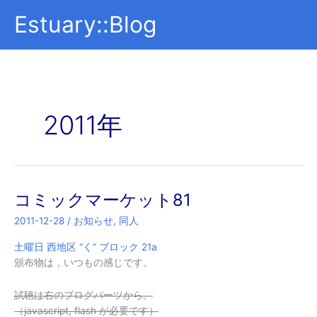
内
Estuary::Blog
容
を
ス
キ
ッ
プ
2011年
コミックマーケット81
2011-12-28
/
お知らせ
,
同人
土曜日 西地区 “く” ブロック 21a
頒布物は，いつもの感じです。
試聴は右のブログパーツから。
（javascript, flash が必要です）