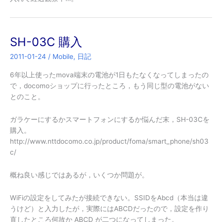
SH-03C 購入
2011-01-24
/
Mobile
,
日記
6年以上使ったmova端末の電池が1日もたなくなってしまったの
で，docomoショップに行ったところ，もう同じ型の電池がない
とのこと。
ガラケーにするかスマートフォンにするか悩んだ末，SH-03Cを
購入。
http://www.nttdocomo.co.jp/product/foma/smart_phone/sh03
c/
概ね良い感じではあるが，いくつか問題が。
WiFiの設定をしてみたが接続できない。SSIDをAbcd（本当は違
うけど）と入力したが，実際にはABCDだったので，設定を作り
直したところ何故か ABCD が二つになってしまった。