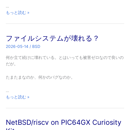
…
NetBSD
もっと読む »
10
か
ら
ファイルシステムが壊れる？
11
に
2026-05-14
/
BSD
し
た
何か立て続けに壊れている。とはいっても被害ゼロなので良いの
ら
だが。
samba
が
たまたまなのか、何かのバグなのか。
abort
す
…
る
フ
もっと読む »
問
ァ
題
イ
ル
NetBSD/riscv on PIC64GX Curiosity
シ
ス