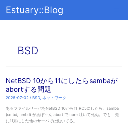
内
Estuary::Blog
容
を
ス
キ
ッ
プ
BSD
NetBSD 10から11にしたらsambaが
abortする問題
2026-07-02
/
BSD
,
ネットワーク
あるファイルサーバをNetBSD 10から11_RC5にしたら、samba
(smbd, nmbd) が
あぼ～ん
abort で core 吐いて死ぬ。でも、先
に11系にした他のサーバでは動いてる。