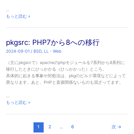
…
pkgsrc:
もっと読む »
samba
4
へ
pkgsrc: PHP7から8への移行
の
移
2024-09-01
/
BSD
,
LL・Web
行
（い
（主にpkgsrcで）apacheのphpモジュールを7系列から8系列に
ま
移行したときにひっかかる（ひっかかった）ところ。
さ
具体的に起きる事象や対処法は、pkgのビルド環境などによって
ら）
異なります。あと、PHPと直接関係ないものも混ざってます。
…
pkgsrc:
もっと読む »
PHP7
か
ら
1
2
…
6
次
→
8