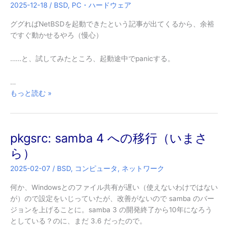
2025-12-18
/
BSD
,
PC・ハードウェア
ググればNetBSDを起動できたという記事が出てくるから、余裕
ですぐ動かせるやろ（慢心）
……と、試してみたところ、起動途中でpanicする。
…
NetBSD
もっと読む »
on
Radxa
ROCK
pkgsrc: samba 4 への移行（いまさ
5B
ら）
2025-02-07
/
BSD
,
コンピュータ
,
ネットワーク
何か、Windowsとのファイル共有が遅い（使えないわけではない
が）ので設定をいじっていたが、改善がないので samba のバー
ジョンを上げることに。samba 3 の開発終了から10年になろう
としている？のに、まだ 3.6 だったので。