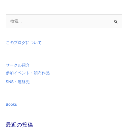
へ
の
移
検
行
索
対
象
このブログについて
:
サークル紹介
参加イベント・頒布作品
SNS・連絡先
Books
最近の投稿