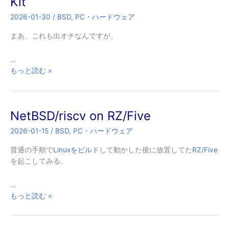
Kit
テ
2026-01-30
/
BSD
,
PC・ハードウェア
ム
が
まあ、これも出オチなんですが。
壊
れ
…
る？
NetBSD/riscv
もっと読む »
on
PIC64GX
Curiosity
NetBSD/riscv on RZ/Five
Kit
2026-01-15
/
BSD
,
PC・ハードウェア
普通の手順で
Linuxをビルド
して動かした後に放置してた
RZ/Five
を起こしてみる。
…
NetBSD/riscv
もっと読む »
on
RZ/Five