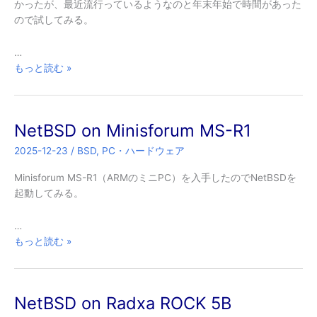
かったが、最近流行っているようなのと年末年始で時間があった
ので試してみる。
…
い
もっと読む »
わ
ゆ
る
NetBSD on Minisforum MS-R1
Vibe
coding
2025-12-23
/
BSD
,
PC・ハードウェア
を
（久々
Minisforum MS-R1（ARMのミニPC）を入手したのでNetBSDを
に）
起動してみる。
試
す
…
NetBSD
もっと読む »
on
Minisforum
MS-
NetBSD on Radxa ROCK 5B
R1