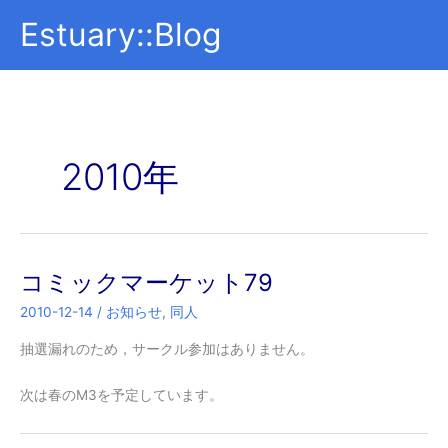
内
Estuary::Blog
容
を
ス
キ
ッ
プ
2010年
コミックマーケット79
2010-12-14
/
お知らせ
,
同人
抽選漏れのため，サークル参加はありません。
次は春のM3を予定しています。