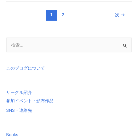
1
2
次
→
検
索
対
象
このブログについて
:
サークル紹介
参加イベント・頒布作品
SNS・連絡先
Books