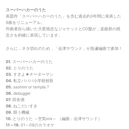
スーパーハカーのうた
表題作「スーパーハカーのうた」を含む過去約3年間に発表した
9曲をリニューアル。
作曲者自ら描いた大変残念なジャケットとCD盤が，楽曲群の残
念さを的確に表現しています。
さらに，ネタ切れのため，「会津サウンド」が急遽編曲で参加！
01.
スーパーハカーのうた
02.
とりのうた
03.
すきよ★チーターマン
04.
私立パパパ小学校校歌
05.
sashimi or templa ?
06.
debugger
07.
田舎酒
08.
ねこだいすき
09.
唄う機械
10.
とりのうた ～空気mix～ （編曲：会津サウンド）
11～19.
01～09のカラオケ