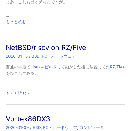
まあ、これも出オチなんですが。
壊
れ
…
る？
NetBSD/riscv
もっと読む »
on
PIC64GX
Curiosity
NetBSD/riscv on RZ/Five
Kit
2026-01-15
/
BSD
,
PC・ハードウェア
普通の手順で
Linuxをビルド
して動かした後に放置してた
RZ/Five
を起こしてみる。
…
NetBSD/riscv
もっと読む »
on
RZ/Five
Vortex86DX3
2026-01-09
/
BSD
,
PC・ハードウェア
,
コンピュータ