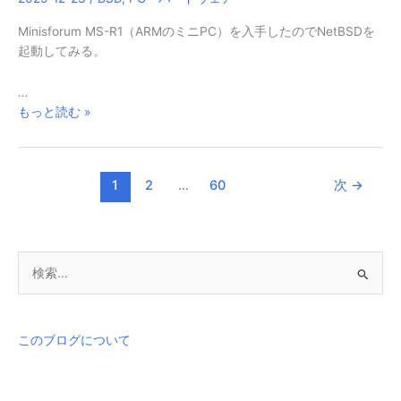
を
（久々
Minisforum MS-R1（ARMのミニPC）を入手したのでNetBSDを
に）
起動してみる。
試
す
…
NetBSD
もっと読む »
on
Minisforum
MS-
1
2
…
60
次
→
R1
検
索
対
象
このブログについて
: