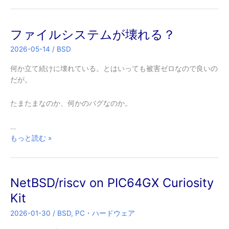
Excel
示
最
せ
大
ず
ファイルシステムが壊れる？
級
終
の
2026-05-14
/
BSD
わ
罠
る）
「表
何か立て続けに壊れている。とはいっても被害ゼロなので良いの
示
だが。
し
な
たまたまなのか、何かのバグなのか。
い」
…
フ
もっと読む »
ァ
イ
ル
NetBSD/riscv on PIC64GX Curiosity
シ
ス
Kit
テ
2026-01-30
/
BSD
,
PC・ハードウェア
ム
が