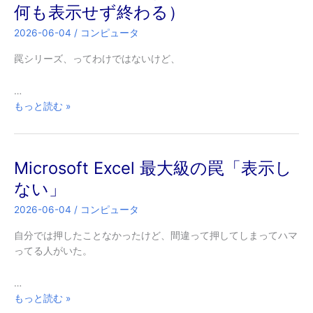
に
何も表示せず終わる）
し
2026-06-04
/
コンピュータ
た
ら
罠シリーズ、ってわけではないけど、
samba
が
…
abort
PowerShell
もっと読む »
す
の
る
罠
問
（自
題
Microsoft Excel 最大級の罠「表示し
作
プ
ない」
ロ
2026-06-04
/
コンピュータ
グ
ラ
自分では押したことなかったけど、間違って押してしまってハマ
ム
ってる人がいた。
が
何
…
も
Microsoft
もっと読む »
表