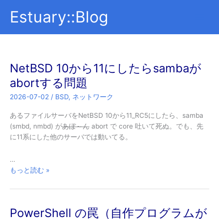
内
Estuary::Blog
容
を
ス
キ
ッ
NetBSD 10から11にしたらsambaが
プ
abortする問題
2026-07-02
/
BSD
,
ネットワーク
あるファイルサーバをNetBSD 10から11_RC5にしたら、samba
(smbd, nmbd) が
あぼ～ん
abort で core 吐いて死ぬ。でも、先
に11系にした他のサーバでは動いてる。
…
NetBSD
もっと読む »
10
か
ら
PowerShell の罠（自作プログラムが
11