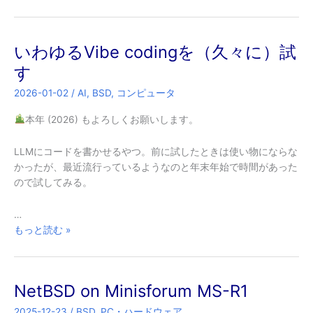
し
め
の
いわゆるVibe codingを（久々に）試
CPU
で
す
OpenBLAS
2026-01-02
/
AI
,
BSD
,
コンピュータ
の
コ
本年 (2026) もよろしくお願いします。
ン
パ
LLMにコードを書かせるやつ。前に試したときは使い物にならな
イ
かったが、最近流行っているようなのと年末年始で時間があった
ル
ので試してみる。
が
で
…
き
い
もっと読む »
な
わ
い
ゆ
る
NetBSD on Minisforum MS-R1
Vibe
coding
2025-12-23
/
BSD
,
PC・ハードウェア