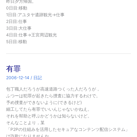
昨日夕方帰国。
0日目:移動
1日目:アユタヤ遺跡観光→仕事
2日目:仕事
3日目:大仕事
4日目:仕事→王宮周辺観光
5日目:移動
有罪
2006-12-14
/
日記
包丁職人だろうが高速道路つくった人だろうが，
ふつーは犯罪が起きたら捜査に協力するわけで。
予め捜査ができないように(できるけど)
細工してたら有罪でいいんじゃないかねえ。
それを幇助と呼ぶかどうかは知らないけど。
そんなことより，某
「P2Pの仕組みを活用したセキュアなコンテンツ配信システム」
は詐欺になりませんか。