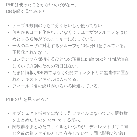
PHPは使ったことがないんだがなー。
DBを軽く見てみると
テーブル数個のうち半分くらいしか使ってない
何もかもコード化されていなくて，ユーザやグループをはじ
めとする名称がそのままキーになっている。
一人のユーザに対応するグループが10個分用意されている。
正規化されてない。
コンテンツを保持するひとつの項目にplain textとhtmlが混在
していて判別のための項目はない。
たまに情報がDB内ではなく公開ディレクトリに無造作に置か
れたテキストファイルに入ってる。
フィールド名の綴りがいろいろ間違っている。
PHPの方を見てみると
オブジェクト指向ではなく，別ファイルになっている関数群
をまとめたものを require する形式。
関数群をまとめたファイルというのが，ディレクトリ毎に同
じ名前の別ファイルとして存在していて，同じ関数が定義し