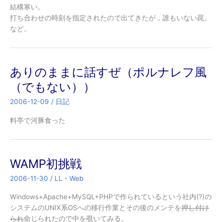
結構寒い。
打ち合わせの時刻を指定されたので出てきたが，誰もいない罠。
など。
ありのままに話すぜ（ポルナレフ風
（でもない））
2006-12-09
/
日記
料亭で河豚食った
WAMP初挑戦
2006-11-30
/
LL・Web
Windows+Apache+MySQL+PHPで作られているという社内(?)の
システムのUNIX系OSへの移行作業とその後のメンテを
押し付け
られ
命じられたので中を覗いてみる。