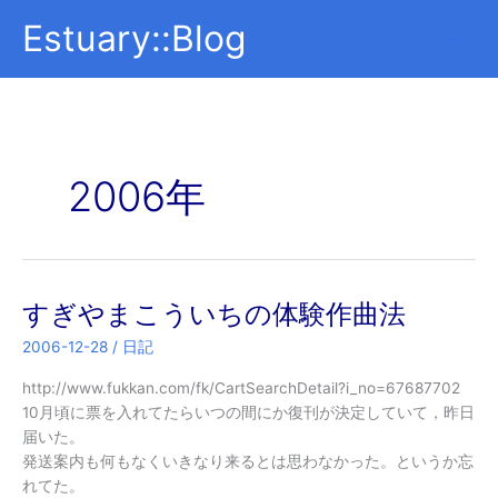
内
Estuary::Blog
容
を
ス
キ
ッ
プ
2006年
すぎやまこういちの体験作曲法
2006-12-28
/
日記
http://www.fukkan.com/fk/CartSearchDetail?i_no=67687702
10月頃に票を入れてたらいつの間にか復刊が決定していて，昨日
届いた。
発送案内も何もなくいきなり来るとは思わなかった。というか忘
れてた。