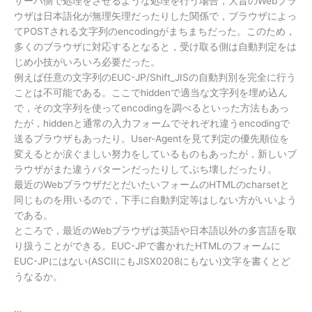
サーバ側で処理をさせるような処理を行う場合，大昔のWebブラ
ウザは日本語化が無理矢理だったりした関係で，ブラウザによっ
てPOSTされる文字列のencodingがまちまちだった。このため，
多くのブラウザに対応するとなると，受け取る側は自動判定をは
じめ小技がいろいろ必要だった。
例えば任意の文字列のEUC-JP/Shift_JISの自動判別を完全に行う
ことは不可能である。ここでhiddenで適当な文字列を埋め込ん
で，その文字列を使ってencodingを調べるといった方法もあっ
たが，hiddenと通常の入力フォームでそれぞれ違うencodingで
送るブラウザもあったり。User-Agentを見て判定の優先順位を
変えるとか涙ぐましい努力をしているものもあったが，新しいブ
ラウザがまた違うパターンだったりしてぶち壊しだったり。
最近のWebブラウザだとだいたいフォームのHTMLのcharsetと
同じものを用いるので，下手に自動判定等はしない方がいいよう
である。
ところで，最近のWebブラウザは英語や日本語以外の多言語を取
り扱うことができる。EUC-JPで書かれたHTMLのフォームに
EUC-JPにはない(ASCIIにもJISX0208にもない)文字を書くとど
うなるか。
…