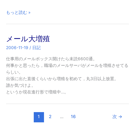
POST
もっと読む »
さ
れ
る
メール大増殖
文
字
2006-11-19
/
日記
列
の
仕事用のメールボックス開けたら未読6600通。
encoding
何事かと思ったら，職場のメールサーバがメールを増殖させてる
問
らしい。
題
出張に出た直後くらいから増殖を初めて，丸3日以上放置。
誰か気づけよ。
というか現在進行形で増殖中…。
1
2
…
16
次
→