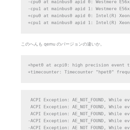
-cpu0 at mainbus0 apid 0: Westmere E56x
-cpu1 at mainbus0 apid 1: Westmere E56x
+cpu0 at mainbus0 apid 0: Intel(R) Xeon
+cpu1 at mainbus0 apid 1: Intel(R) Xeon
このへんも qemu のバージョンの違いか。
+hpet0 at acpi0: high precision event t
+timecounter: Timecounter "hpet0" frequ
 ACPI Exception: AE_NOT_FOUND, While ev
 ACPI Exception: AE_NOT_FOUND, While ev
 ACPI Exception: AE_NOT_FOUND, While ev
-ACPI Exception: AE_NOT_FOUND, While ev
-ACPI Exception: AE_NOT_FOUND, While ev