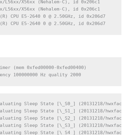
x/L56xx/X56xx (Nehalem-C), id 0x206c1

x/L56xx/X56xx (Nehalem-C), id 0x206c1

(R) CPU E5-2640 0 @ 2.50GHz, id 0x206d7

(R) CPU E5-2640 0 @ 2.50GHz, id 0x206d7
imer (mem 0xfed00000-0xfed00400)

ency 100000000 Hz quality 2000
aluating Sleep State [\_S0_] (20131218/hwxface-646
aluating Sleep State [\_S1_] (20131218/hwxface-646
aluating Sleep State [\_S2_] (20131218/hwxface-646
aluating Sleep State [\_S3_] (20131218/hwxface-646
aluating Sleep State [\_S4_] (20131218/hwxface-64