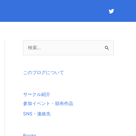
検
索
対
象
このブログについて
:
サークル紹介
参加イベント・頒布作品
SNS・連絡先
Books