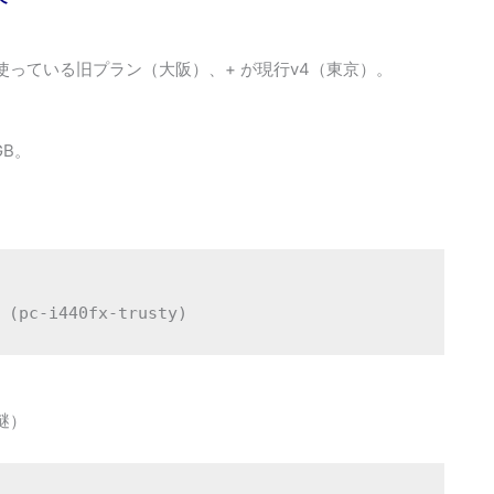
以前から使っている旧プラン（大阪）、+ が現行v4（東京）。
GB。
 (pc-i440fx-trusty)
謎）