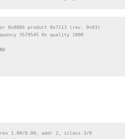
or 0x8086 product 0x7113 (rev. 0x03)

quency 3579545 Hz quality 1000

D

rev 1.00/0.00, addr 2, iclass 3/0
