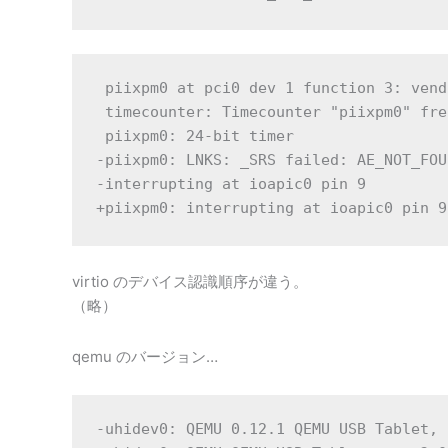
 piixpm0 at pci0 dev 1 function 3: vend
 timecounter: Timecounter "piixpm0" fre
 piixpm0: 24-bit timer

-piixpm0: LNKS: _SRS failed: AE_NOT_FOUN
-interrupting at ioapic0 pin 9

+piixpm0: interrupting at ioapic0 pin 9
virtio のデバイス認識順序が違う。
（略）
qemu のバージョン…
-uhidev0: QEMU 0.12.1 QEMU USB Tablet, 