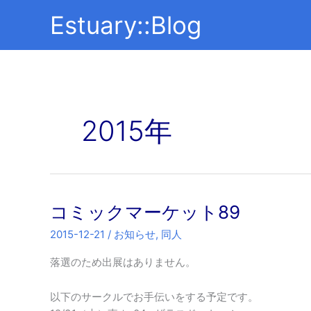
内
Estuary::Blog
容
を
ス
キ
ッ
プ
2015年
コミックマーケット89
2015-12-21
/
お知らせ
,
同人
落選のため出展はありません。
以下のサークルでお手伝いをする予定です。