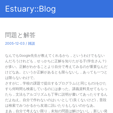
内
Estuary::Blog
容
を
ス
キ
ッ
問題と解答
プ
2005-12-03
/
雑談
なんでもGoogle先生が教えてくれるから，というわけでもない
んだろうけれども，せっかちに正解を知りたがる子(学生さん？)
が多い。正解がわかることより自分で考えてみるのが重要なんだ
けどなあ。というか正解があるとも限らないし，あっても一つと
は限らないわけで。
さすがに，学校の課題で提出するプログラム(と同じもの)をひた
すら何時間も検索しているのには参った。講義資料見せてもらっ
たら，文法もアルゴリズムも丁寧に説明が書いてあったりするん
だよねえ。自分で作れないのはいいとして(良くないけど)，普段
は検索でみつかるから友達に訊いたりもしないのかなあ。
まあ，自分で考えない限り，未知の問題は解けないし，新しい発