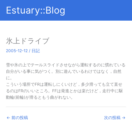
内
Estuary::Blog
容
を
ス
キ
ッ
氷上ドライブ
プ
2005-12-12
/
日記
雪や氷の上でテールスライドさせながら運転するのに慣れている
自分がいる事に気がつく。別に遊んでいるわけではなく，自然
に。
こういう場所でFRは運転しにくいけど，多少滑っても立て直せ
るのはFRのいいところ。FFは発進とかは楽だけど，走行中に駆
動輪(前輪)が滑るともう曲がれない。
←
前の投稿
次の投稿
→