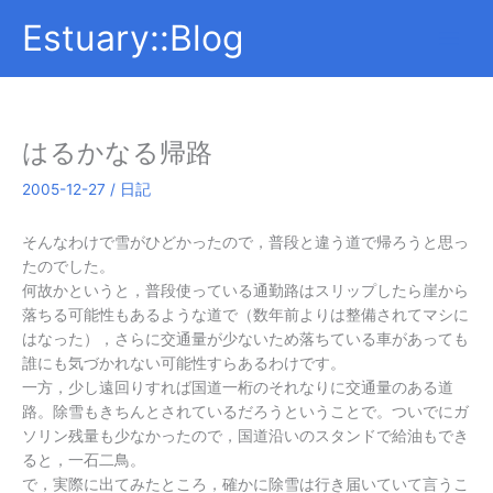
内
Estuary::Blog
容
を
ス
キ
ッ
はるかなる帰路
プ
2005-12-27
/
日記
そんなわけで雪がひどかったので，普段と違う道で帰ろうと思っ
たのでした。
何故かというと，普段使っている通勤路はスリップしたら崖から
落ちる可能性もあるような道で（数年前よりは整備されてマシに
はなった），さらに交通量が少ないため落ちている車があっても
誰にも気づかれない可能性すらあるわけです。
一方，少し遠回りすれば国道一桁のそれなりに交通量のある道
路。除雪もきちんとされているだろうということで。ついでにガ
ソリン残量も少なかったので，国道沿いのスタンドで給油もでき
ると，一石二鳥。
で，実際に出てみたところ，確かに除雪は行き届いていて言うこ