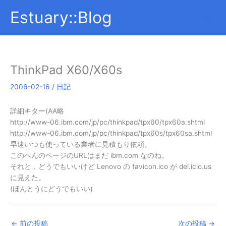
内
Estuary::Blog
容
を
ス
キ
ッ
ThinkPad X60/X60s
プ
2006-02-16
/
日記
詳細キター(AA略
http://www-06.ibm.com/jp/pc/thinkpad/tpx60/tpx60a.shtml
http://www-06.ibm.com/jp/pc/thinkpad/tpx60s/tpx60sa.shtml
早速いつも使っている業者に見積もり依頼。
このへんのページのURLはまだ ibm.com なのね。
それと，どうでもいいけど Lenovo の favicon.ico が del.icio.us
に見えた。
(ほんとうにどうでもいい)
←
前の投稿
次の投稿
→