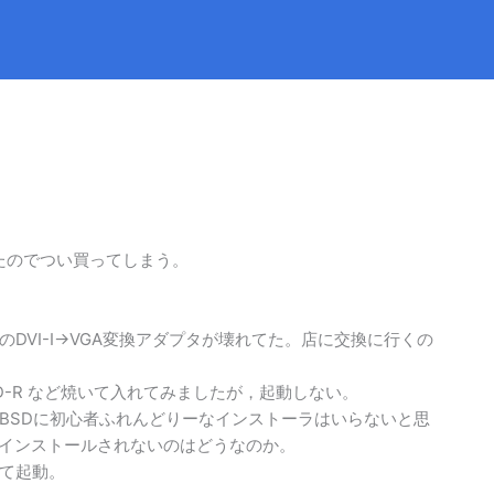
れていたのでつい買ってしまう。
。
DVI-I→VGA変換アダプタが壊れてた。店に交換に行くの
ISO CD-R など焼いて入れてみましたが，起動しない。
NetBSDに初心者ふれんどりーなインストーラはいらないと思
しくインストールされないのはどうなのか。
って起動。