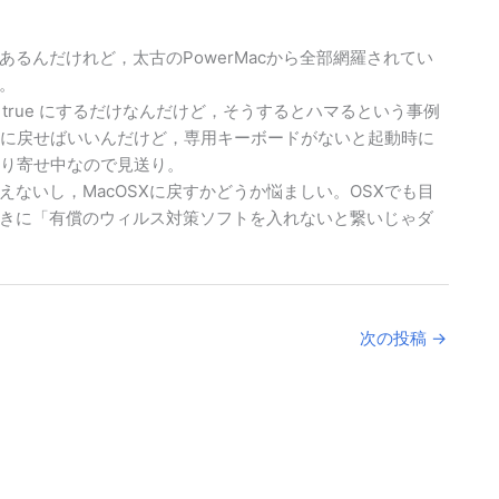
るんだけれど，太古のPowerMacから全部網羅されてい
。
ot? true にするだけなんだけど，そうするとハマるという事例
false に戻せばいいんだけど，専用キーボードがないと起動時に
取り寄せ中なので見送り。
えないし，MacOSXに戻すかどうか悩ましい。OSXでも目
きに「有償のウィルス対策ソフトを入れないと繋いじゃダ
次の投稿
→