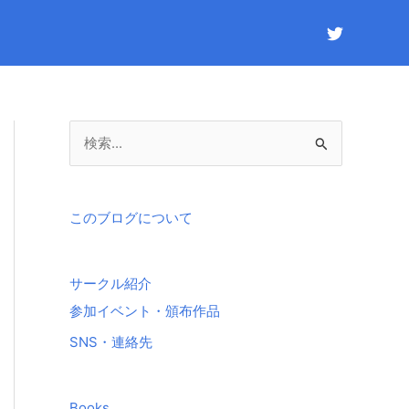
検
索
対
象
このブログについて
:
サークル紹介
参加イベント・頒布作品
SNS・連絡先
Books