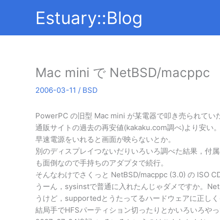
内
Estuary::Blog
容
を
ス
キ
ッ
Mac mini で NetBSD/macppc
プ
2006-03-11
/
BSD
PowerPC の旧型 Mac mini が某電器で叩き売ら
通販サイトの過去の再安値(kakaku.com調べ)より安い
早速電源をいれると画面が映らないとか。
別のディスプレイつないだりいろいろ調べた結果，付属の
も面倒なので手持ちのアダプタで続行。
そんなわけでさくっと NetBSD/macppc (3.0) の 
うーん，sysinstで普通に入れたんじゃダメですか。
うけど，supportedとうたってるハードウェアに正
結局手でHFSパーティション切ったりとかいろいろや