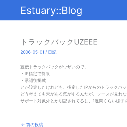
内
Estuary::Blog
容
を
ス
キ
ッ
トラックバックUZEEE
プ
2006-05-01
/
日記
宣伝トラックバックがウザいので、
・IP指定で制限
・承認後掲載
とか設定したけれども、指定したIPからのトラックバ
どう考えても穴がある気がするんだが、ソースが見れな
サポート対象外とか明記されてるし、1週間くらい様子
←
前の投稿