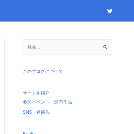
検
索
対
象
このブログについて
:
サークル紹介
参加イベント・頒布作品
SNS・連絡先
Books