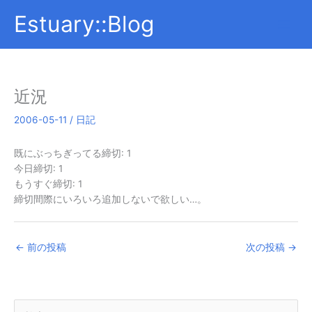
内
Estuary::Blog
容
を
ス
キ
ッ
近況
プ
2006-05-11
/
日記
既にぶっちぎってる締切: 1
今日締切: 1
もうすぐ締切: 1
締切間際にいろいろ追加しないで欲しい…。
←
前の投稿
次の投稿
→
検