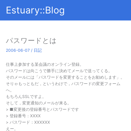
内
Estuary::Blog
容
を
ス
キ
ッ
パスワードとは
プ
2006-06-07
/
日記
仕事上参加する某会議のオンライン登録。
パスワードは向こうで勝手に決めてメールで送ってくる。
そのメールには「パスワードを変更することをお勧めします」。
そりゃもっともだ，というわけで，パスワードの変更フォーム
へ。
もちろんSSLですよ。
そして，変更通知のメールが来る。
> ■変更後の登録番号とパスワードです
> 登録番号：XXXX
> パスワード：XXXXXX
えー。