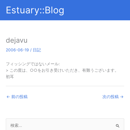
内
Estuary::Blog
容
を
ス
キ
ッ
dejavu
プ
2006-06-19
/
日記
フィッシングではないメール:
> この度は、○○をお引き受けいただき、有難うございます。
初耳
←
前の投稿
次の投稿
→
検
索