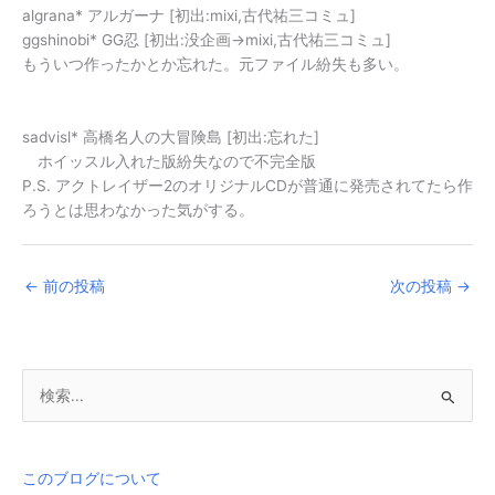
algrana* アルガーナ [初出:mixi,古代祐三コミュ]
ggshinobi* GG忍 [初出:没企画→mixi,古代祐三コミュ]
もういつ作ったかとか忘れた。元ファイル紛失も多い。
sadvisl* 高橋名人の大冒険島 [初出:忘れた]
ホイッスル入れた版紛失なので不完全版
P.S. アクトレイザー2のオリジナルCDが普通に発売されてたら作
ろうとは思わなかった気がする。
←
前の投稿
次の投稿
→
検
索
対
象
このブログについて