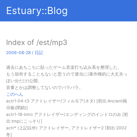
内
Estuary::Blog
容
を
ス
キ
ッ
Index of /est/mp3
プ
2006-08-28
/
日記
過去にあちこちに貼ったゲーム音楽打ち込み系を整理した。
もう頒布することもないと思うので適当に(著作権的に大丈夫っ
ぽい分だけ)公開。
音量とかは調整してないのでバラバラ。
このへん
actr1-04-t3 アクトレイザー/フィルモア(ネタ) [初出:Ancient掲
示板(閉鎖)]
actr1-18-intro アクトレイザー/エンディングのイントロのみ [初
出:tmpにこっそり]
actr* (上記以外) アクトレイザー, アクトレイザー2 [初出:2002
冬]