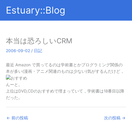
内
Estuary::Blog
容
を
ス
キ
ッ
本当は恐ろしいCRM
プ
2006-09-02
/
日記
最近 Amazon で買ってるのは学術書とかプログラミング関係の
本が多い(漫画・アニメ関連のものは少ない)気がするんだけど，
んーと。
上位はDVD,CDのおすすめで埋まっていて，学術書は18番目以降
だった。
←
前の投稿
次の投稿
→