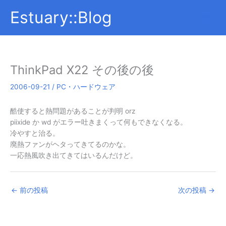
内
Estuary::Blog
容
を
ス
キ
ッ
ThinkPad X22 その後の後
プ
2006-09-21
/
PC・ハードウェア
酷使すると熱問題があることが判明 orz
piixide か wd がエラー吐きまくって何もできなくなる。
冷やすと治る。
廃熱ファンがヘタってきてるのかな。
一応熱風吹き出てきてはいるんだけど。
←
前の投稿
次の投稿
→