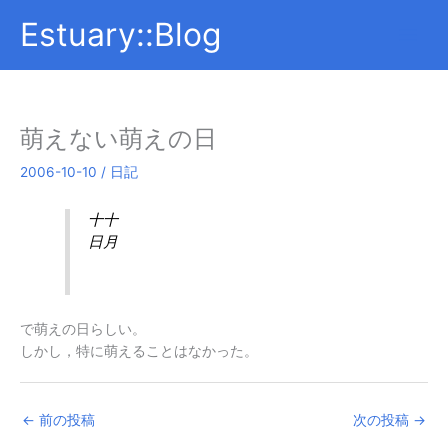
内
Estuary::Blog
容
を
ス
キ
ッ
萌えない萌えの日
プ
2006-10-10
/
日記
十十
日月
で萌えの日らしい。
しかし，特に萌えることはなかった。
←
前の投稿
次の投稿
→