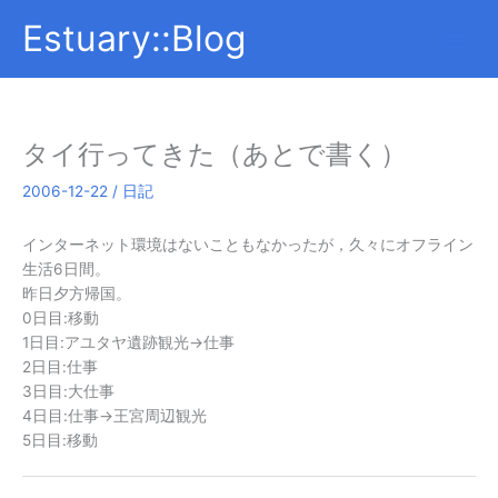
内
Estuary::Blog
容
を
ス
キ
ッ
タイ行ってきた（あとで書く）
プ
2006-12-22
/
日記
インターネット環境はないこともなかったが，久々にオフライン
生活6日間。
昨日夕方帰国。
0日目:移動
1日目:アユタヤ遺跡観光→仕事
2日目:仕事
3日目:大仕事
4日目:仕事→王宮周辺観光
5日目:移動