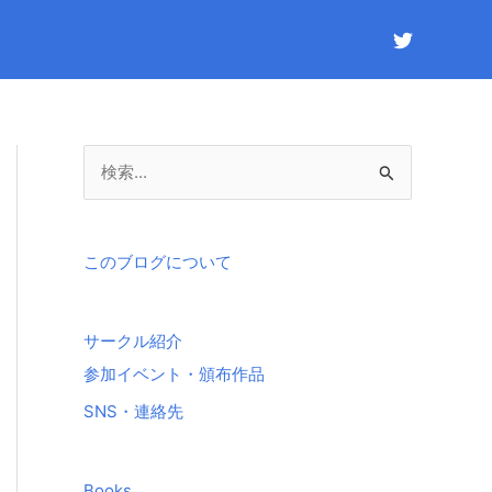
検
索
対
象
このブログについて
:
サークル紹介
参加イベント・頒布作品
SNS・連絡先
Books