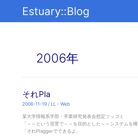
内
Estuary::Blog
容
を
ス
キ
ッ
プ
2006年
それPla
2006-11-19
/
LL・Web
某大学情報系学部・卒業研究発表会想定ツッコミ
「～～という背景で～～を目的とした～～システムを構
「それPlaggerでできるよ」