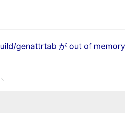
d/genattrtab が out of memory
い。