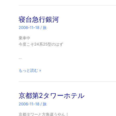
寝台急行銀河
2006-11-18
/
旅
乗車中
今度こそ24系25型のはず
…
寝
もっと読む »
台
急
行
京都第2タワーホテル
銀
河
2006-11-18
/
旅
京都タワーと方角違うやん！