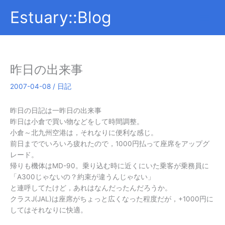
内
Estuary::Blog
容
を
ス
キ
ッ
昨日の出来事
プ
2007-04-08
/
日記
昨日の日記は一昨日の出来事
昨日は小倉で買い物などをして時間調整。
小倉～北九州空港は，それなりに便利な感じ。
前日まででいろいろ疲れたので，1000円払って座席をアップグ
レード。
帰りも機体はMD-90。乗り込む時に近くにいた乗客が乗務員に
「A300じゃないの？約束が違うんじゃない」
と連呼してたけど，あれはなんだったんだろうか。
クラスJ(JAL)は座席がちょっと広くなった程度だが，+1000円に
してはそれなりに快適。