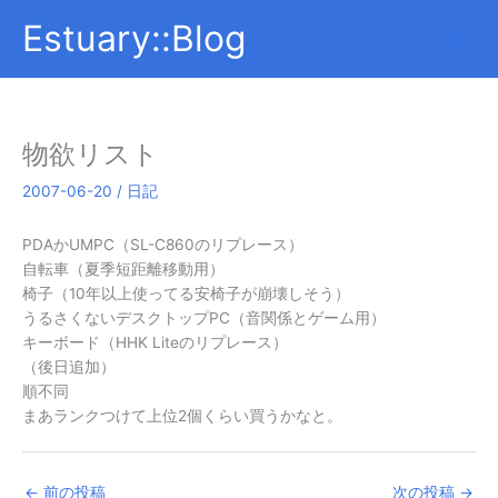
内
Estuary::Blog
容
を
ス
キ
ッ
物欲リスト
プ
2007-06-20
/
日記
PDAかUMPC（SL-C860のリプレース）
自転車（夏季短距離移動用）
椅子（10年以上使ってる安椅子が崩壊しそう）
うるさくないデスクトップPC（音関係とゲーム用）
キーボード（HHK Liteのリプレース）
（後日追加）
順不同
まあランクつけて上位2個くらい買うかなと。
←
前の投稿
次の投稿
→