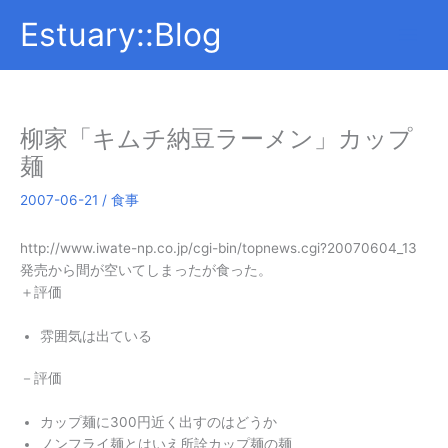
内
Estuary::Blog
容
を
ス
キ
ッ
柳家「キムチ納豆ラーメン」カップ
プ
麺
2007-06-21
/
食事
http://www.iwate-np.co.jp/cgi-bin/topnews.cgi?20070604_13
発売から間が空いてしまったが食った。
＋評価
雰囲気は出ている
－評価
カップ麺に300円近く出すのはどうか
ノンフライ麺とはいえ所詮カップ麺の麺