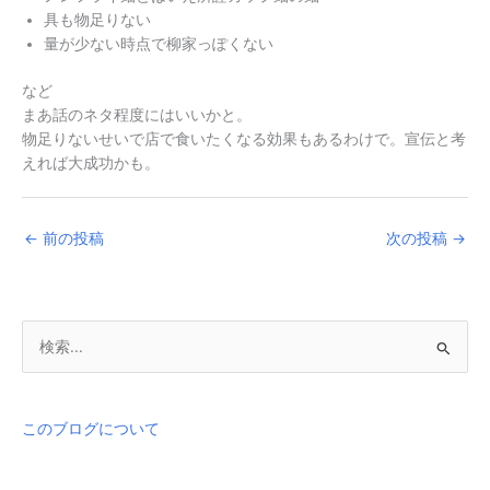
具も物足りない
量が少ない時点で柳家っぽくない
など
まあ話のネタ程度にはいいかと。
物足りないせいで店で食いたくなる効果もあるわけで。宣伝と考
えれば大成功かも。
←
前の投稿
次の投稿
→
検
索
対
象
このブログについて
: