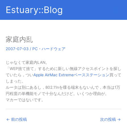
内
Estuary::Blog
容
を
ス
キ
ッ
家庭内乱
プ
2007-07-03
/
PC・ハードウェア
じゃなくて家庭内LAN。
「WEP捨て捨て」するために新しい無線アクセスポイントを探し
ていたら，つい
Apple AirMac Extremeベースステーション
買って
しまった。
ルータは別にあるし，802.11nを喋る端末もないんで，本当は1万
円程度の単機能モノで十分なんだけど。いくつか理由が。
マカーではないです。
←
前の投稿
次の投稿
→