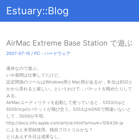
内
Estuary::Blog
容
を
ス
キ
ッ
AirMac Extreme Base Station で遊ぶ
プ
2007-07-15
/
PC・ハードウェア
連休なので遊ぶ。
いや昼間は仕事してたけど。
設定関係のツールはWindows用とMac用があるが，本当はBSDと
かから弄れると嬉しい。というわけで，パケットを眺めたりして
みる。
AirMacユーティリティを起動して使っていると，5353/tcpと
5009/tcpのパケットが飛び交う。5353はmDNSで間違いないと
して，5009が不明。
http://docs.info.apple.com/article.html?artnum=106439-ja
によると未登録使用。独自プロトコルかな？
とりあえず今日は成果なし。