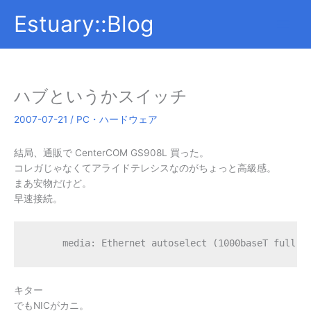
内
Estuary::Blog
容
を
ス
キ
ッ
ハブというかスイッチ
プ
2007-07-21
/
PC・ハードウェア
結局、通販で CenterCOM GS908L 買った。
コレガじゃなくてアライドテレシスなのがちょっと高級感。
まあ安物だけど。
早速接続。
      media: Ethernet autoselect (1000baseT full-d
キター
でもNICがカニ。