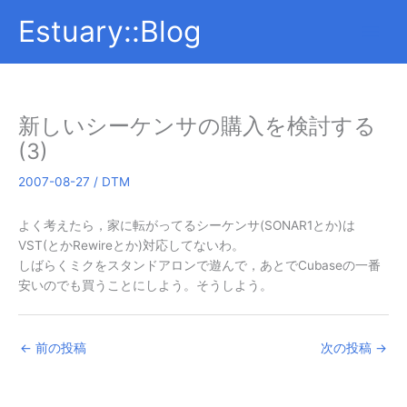
内
Estuary::Blog
容
を
ス
キ
ッ
新しいシーケンサの購入を検討する
プ
(3)
2007-08-27
/
DTM
よく考えたら，家に転がってるシーケンサ(SONAR1とか)は
VST(とかRewireとか)対応してないわ。
しばらくミクをスタンドアロンで遊んで，あとでCubaseの一番
安いのでも買うことにしよう。そうしよう。
←
前の投稿
次の投稿
→