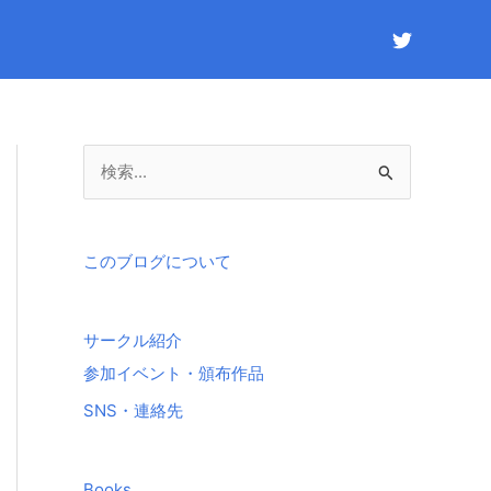
検
索
対
象
このブログについて
:
サークル紹介
参加イベント・頒布作品
SNS・連絡先
Books