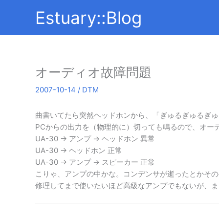
内
Estuary::Blog
容
を
ス
キ
ッ
オーディオ故障問題
プ
2007-10-14
/
DTM
曲書いてたら突然ヘッドホンから、「ぎゅるぎゅるぎゅ
PCからの出力を（物理的に）切っても鳴るので、オーディオ
UA-30 → アンプ → ヘッドホン 異常
UA-30 → ヘッドホン 正常
UA-30 → アンプ → スピーカー 正常
こりゃ、アンプの中かな。コンデンサが逝ったとかその
修理してまで使いたいほど高級なアンプでもないが、ま