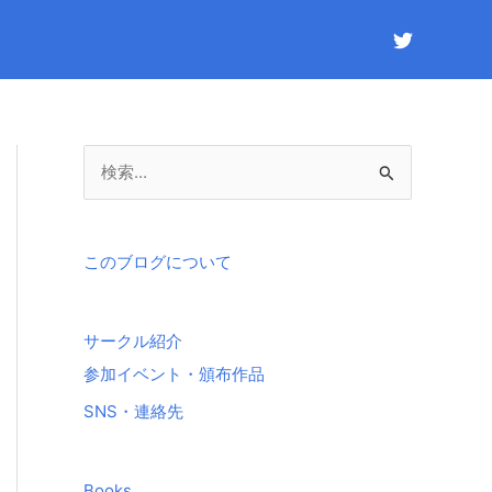
検
索
対
象
このブログについて
:
サークル紹介
参加イベント・頒布作品
SNS・連絡先
Books