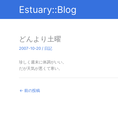
内
Estuary::Blog
容
を
ス
キ
ッ
どんより土曜
プ
2007-10-20
/
日記
珍しく週末に体調がいい。
だが天気が悪くて寒い。
←
前の投稿