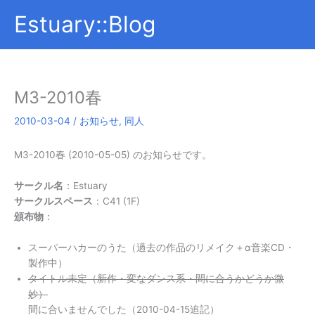
内
Estuary::Blog
容
を
ス
キ
ッ
M3-2010春
プ
2010-03-04
/
お知らせ
,
同人
M3-2010春 (2010-05-05) のお知らせです。
サークル名
：Estuary
サークルスペース
：C41 (1F)
頒布物
：
スーパーハカーのうた（過去の作品のリメイク＋α音楽CD・
製作中）
タイトル未定（新作・変なダンス系・間に合うかどうか微
妙）
間に合いませんでした（2010-04-15追記）