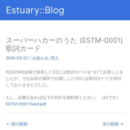
内
Estuary::Blog
容
を
ス
キ
ッ
スーパーハカーのうた (ESTM-0001)
プ
歌詞カード
2010-05-07
/
お知らせ
,
同人
先日のM3会場で頒布したCDには歌詞カードをつけてお渡ししま
したが，それ以外の場所でお渡ししたCDには歌詞カードを添付
しておりませんでした。
もし，必要があれば以下のPDFを御利用ください。（A3です）
ESTM-0001-fixed.pdf
←
前の投稿
次の投稿
→