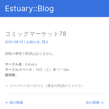
内
Estuary::Blog
容
を
ス
キ
ッ
コミックマーケット78
プ
2010-08-12
/
お知らせ
,
同人
諸般の事情で新譜はありません。
サークル名
：Estuary
サークルスペース
：14日（土）東”ク”-28a
頒布物
：
スーパーハカーのうた（過去の作品のリメイク）
←
前の投稿
次の投稿
→