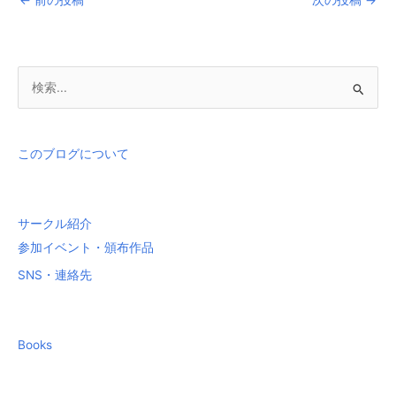
←
前の投稿
次の投稿
→
検
索
対
象
このブログについて
:
サークル紹介
参加イベント・頒布作品
SNS・連絡先
Books