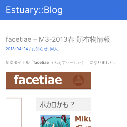
内
Estuary::Blog
容
を
ス
キ
ッ
facetiae – M3-2013春 頒布物情報
プ
2013-04-24
/
お知らせ
,
同人
新譜タイトル「
facetiae
（ふぁすぃーしぃ）」になりました。