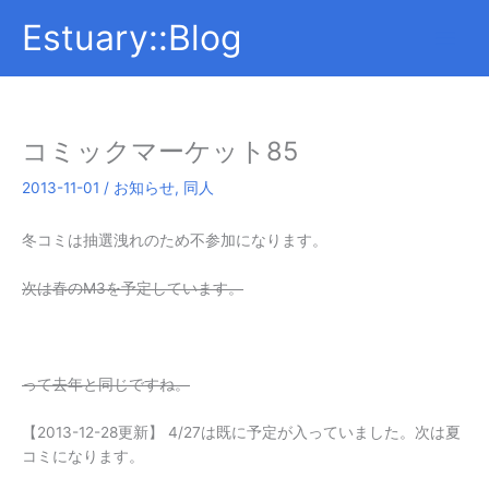
内
Estuary::Blog
容
を
ス
キ
ッ
コミックマーケット85
プ
2013-11-01
/
お知らせ
,
同人
冬コミは抽選洩れのため不参加になります。
次は春のM3を予定しています。
って去年と同じですね。
【2013-12-28更新】 4/27は既に予定が入っていました。次は夏
コミになります。