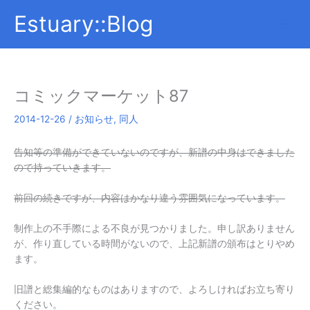
内
Estuary::Blog
容
を
ス
キ
ッ
コミックマーケット87
プ
2014-12-26
/
お知らせ
,
同人
告知等の準備ができていないのですが、新譜の中身はできました
ので持っていきます。
前回の続きですが、内容はかなり違う雰囲気になっています。
制作上の不手際による不良が見つかりました。申し訳ありません
が、作り直している時間がないので、上記新譜の頒布はとりやめ
ます。
旧譜と総集編的なものはありますので、よろしければお立ち寄り
ください。