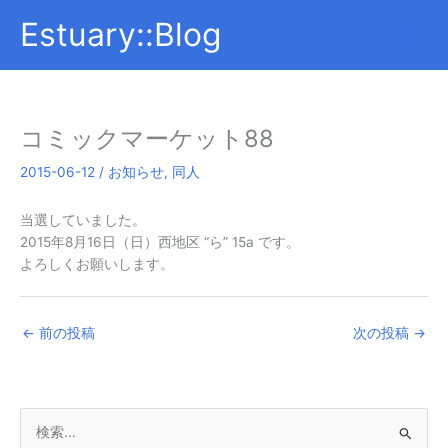
内
Estuary::Blog
容
を
ス
キ
ッ
コミックマーケット88
プ
2015-06-12
/
お知らせ
,
同人
当選していました。
2015年8月16日（日）西地区 “ら” 15a です。
よろしくお願いします。
←
前の投稿
次の投稿
→
検
索