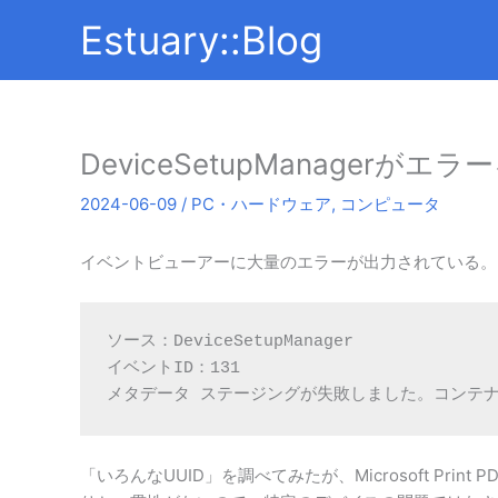
内
Estuary::Blog
容
を
ス
キ
ッ
DeviceSetupManagerが
プ
2024-06-09
/
PC・ハードウェア
,
コンピュータ
イベントビューアーに大量のエラーが出力されている。
ソース：DeviceSetupManager
イベントID：131
メタデータ ステージングが失敗しました。コンテナ
「いろんなUUID」を調べてみたが、Microsoft Pr