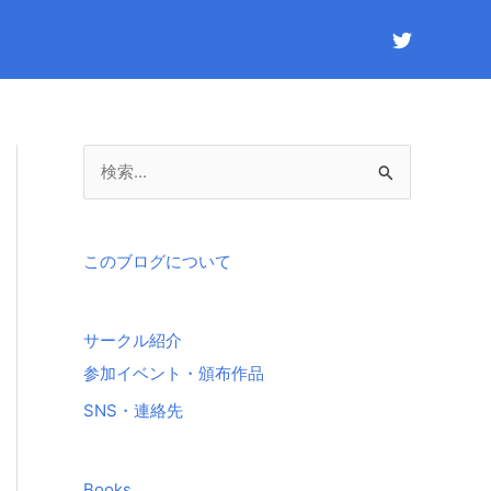
検
索
対
象
このブログについて
:
サークル紹介
参加イベント・頒布作品
SNS・連絡先
Books