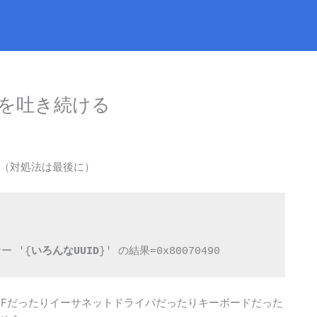
エラーを吐き続ける
（対処法は最後に）
ー '{
いろんなUUID
}' の結果=0x80070490
int PDFだったりイーサネットドライバだったりキーボードだった