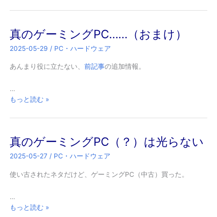
の
ゲ
ー
真のゲーミングPC……（おまけ）
ミ
ン
2025-05-29
/
PC・ハードウェア
グ
PC
あんまり役に立たない、
前記事
の追加情報。
の
SSD
…
復
真
もっと読む »
活
の
は
ゲ
可
ー
真のゲーミングPC（？）は光らない
能
ミ
か？
ン
2025-05-27
/
PC・ハードウェア
グ
PC……
使い古されたネタだけど、ゲーミングPC（中古）買った。
（お
ま
…
け）
真
もっと読む »