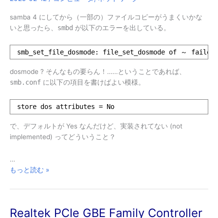
た
ら
samba 4 にしてから（一部の）ファイルコピーがうまくいかな
起
いと思ったら、
smbd
が以下のエラーを出している。
動
し
smb_set_file_dosmode: file_set_dosmode of ～ failed:
な
く
dosmode ? そんなもの要らん！……ということであれば、
な
smb.conf
に以下の項目を書けばよい模様。
っ
た
store dos attributes = No
ら
し
で、デフォルトが Yes なんだけど、実装されてない (not
い
implemented) ってどういうこと？
件
…
samba
もっと読む »
で
file_set_dosmode
関
Realtek PCIe GBE Family Controller
係