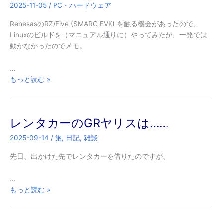
2025-11-05
/
PC・ハードウェア
RenesasのRZ/Five (SMARC EVK) を触る機会があったので、
Linuxのビルドを（マニュアル通りに）やってみたが、一発では
動かなかったのでメモ。
…
RZ/Five
もっと読む »
用
Linux
の
レンタカーのGRヤリスは……
ビ
ル
2025-09-14
/
旅
,
日記
,
雑談
ド
先日、出かけた先でレンタカーを借りたのですが、
…
レ
もっと読む »
ン
タ
カ