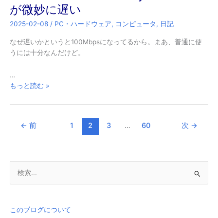
の
が微妙に遅い
エ
2025-02-08
/
PC・ハードウェア
,
コンピュータ
,
日記
ラ
ー
なぜ遅いかというと100Mbpsになってるから。まあ、普通に使
が
うには十分なんだけど。
出
る
…
Realtek
もっと読む »
PCIe
GBE
Family
←
前
1
2
3
…
60
次
→
Controller
が
微
妙
検
に
索
遅
い
対
象
このブログについて