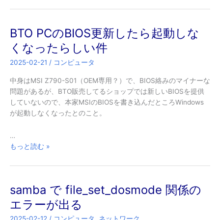
の
ゲ
ー
BTO PCのBIOS更新したら起動しな
ミ
ン
くなったらしい件
グ
2025-02-21
/
コンピュータ
PC（？）
は
中身はMSI Z790-S01（OEM専用？）で、BIOS絡みのマイナーな
光
問題があるが、BTO販売してるショップでは新しいBIOSを提供
ら
していないので、本家MSIのBIOSを書き込んだところWindows
な
が起動しなくなったとのこと。
い
…
BTO
もっと読む »
PC
の
BIOS
samba で file_set_dosmode 関係の
更
新
エラーが出る
し
2025-02-12
/
コンピュータ
,
ネットワーク