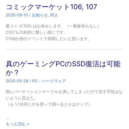
コミックマーケット106, 107
ー
の
2025-08-10
/
お知らせ
,
同人
GR
ヤ
夏コミ (C106) はお休みします。（一般参加もなし）
リ
C107も日程的に難しい感じです。
ス
C108か他のイベントで再開したいと思います。
は……
真のゲーミングPCのSSD復活は可能
か？
2025-05-29
/
PC・ハードウェア
既にパーティションテーブルを潰してしまったので戻す手段はな
いように思えた。
（もう1台同じのを買って調べるとかはナシで）
…
真
もっと読む »