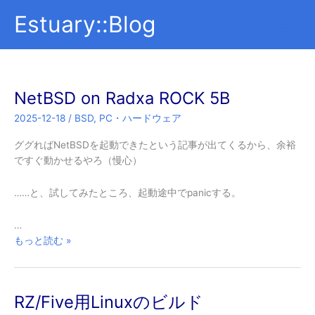
内
Estuary::Blog
容
を
ス
キ
ッ
NetBSD on Radxa ROCK 5B
プ
2025-12-18
/
BSD
,
PC・ハードウェア
ググればNetBSDを起動できたという記事が出てくるから、余裕
ですぐ動かせるやろ（慢心）
……と、試してみたところ、起動途中でpanicする。
…
NetBSD
もっと読む »
on
Radxa
ROCK
RZ/Five用Linuxのビルド
5B