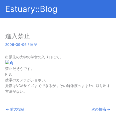
内
Estuary::Blog
容
を
ス
キ
ッ
進入禁止
プ
2006-09-06
/
日記
出張先の大学の学食の入り口にて。
禁止だそうです。
P.S.
携帯のカメラがショボい。
撮影はVGAサイズまでできるが，その解像度のまま外に取り出す
方法がない。
←
前の投稿
次の投稿
→