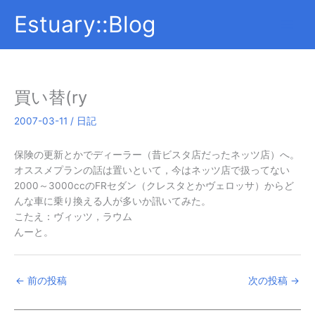
内
Estuary::Blog
容
を
ス
キ
ッ
買い替(ry
プ
2007-03-11
/
日記
保険の更新とかでディーラー（昔ビスタ店だったネッツ店）へ。
オススメプランの話は置いといて，今はネッツ店で扱ってない
2000～3000ccのFRセダン（クレスタとかヴェロッサ）からど
んな車に乗り換える人が多いか訊いてみた。
こたえ：ヴィッツ，ラウム
んーと。
←
前の投稿
次の投稿
→