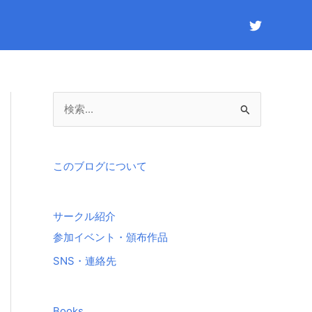
検
索
対
象
このブログについて
:
サークル紹介
参加イベント・頒布作品
SNS・連絡先
Books