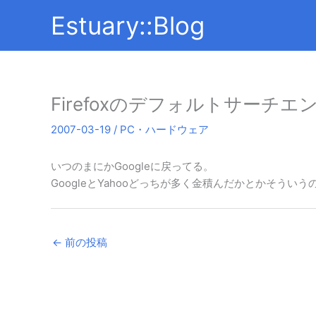
内
Estuary::Blog
容
を
ス
キ
ッ
Firefoxのデフォルトサーチエ
プ
2007-03-19
/
PC・ハードウェア
いつのまにかGoogleに戻ってる。
GoogleとYahooどっちが多く金積んだかとかそういう
←
前の投稿