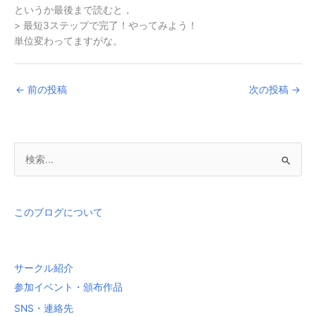
というか最後まで読むと，
> 最短3ステップで完了！やってみよう！
単位変わってますがな。
←
前の投稿
次の投稿
→
検
索
対
象
このブログについて
:
サークル紹介
参加イベント・頒布作品
SNS・連絡先