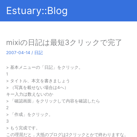
内
Estuary::Blog
容
を
ス
キ
ッ
mixiの日記は最短3クリックで完了
プ
2007-04-14
/
日記
> 基本メニューの「日記」をクリック。
1
> タイトル、本文を書きましょう
> （写真を載せない場合は4へ）
キー入力は数えないのか
> 「確認画面」をクリックして内容を確認したら
2
> 「作成」をクリック。
3
> もう完成です。
この理屈だと，大抵のブログは2クリックとかで終わりますな。