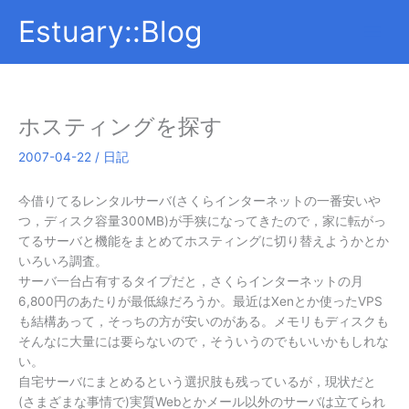
内
Estuary::Blog
容
を
ス
キ
ッ
ホスティングを探す
プ
2007-04-22
/
日記
今借りてるレンタルサーバ(さくらインターネットの一番安いや
つ，ディスク容量300MB)が手狭になってきたので，家に転がっ
てるサーバと機能をまとめてホスティングに切り替えようかとか
いろいろ調査。
サーバ一台占有するタイプだと，さくらインターネットの月
6,800円のあたりが最低線だろうか。最近はXenとか使ったVPS
も結構あって，そっちの方が安いのがある。メモリもディスクも
そんなに大量には要らないので，そういうのでもいいかもしれな
い。
自宅サーバにまとめるという選択肢も残っているが，現状だと
(さまざまな事情で)実質Webとかメール以外のサーバは立てられ