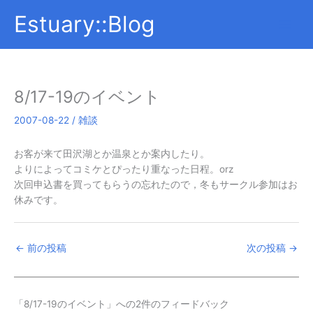
内
Estuary::Blog
容
を
ス
キ
ッ
8/17-19のイベント
プ
2007-08-22
/
雑談
お客が来て田沢湖とか温泉とか案内したり。
よりによってコミケとぴったり重なった日程。orz
次回申込書を買ってもらうの忘れたので，冬もサークル参加はお
休みです。
←
前の投稿
次の投稿
→
「8/17-19のイベント」への2件のフィードバック