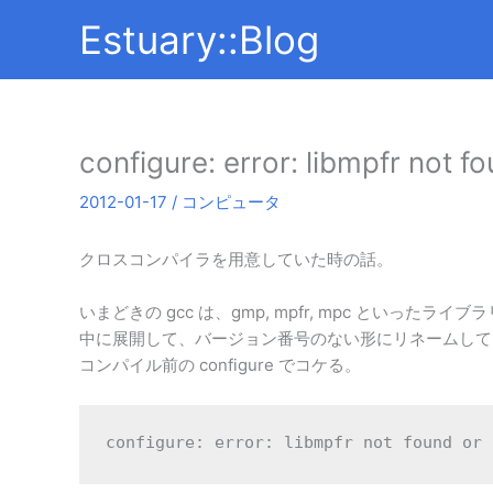
内
Estuary::Blog
容
を
ス
キ
ッ
configure: error: libmpfr not fo
プ
2012-01-17
/
コンピュータ
クロスコンパイラを用意していた時の話。
いまどきの gcc は、gmp, mpfr, mpc といった
中に展開して、バージョン番号のない形にリネームして
コンパイル前の configure でコケる。
configure: error: libmpfr not found or 