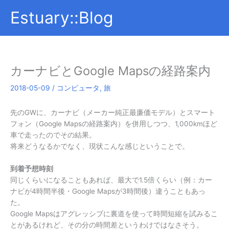
内
Estuary::Blog
容
を
ス
キ
ッ
カーナビとGoogle Mapsの経路案内
プ
2018-05-09
/
コンピュータ
,
旅
先のGWに、カーナビ（メーカー純正最廉価モデル）とスマート
フォン（Google Mapsの経路案内）を併用しつつ、1,000kmほど
車で走ったのでその結果。
将来どうなるかでなく、現状こんな感じということで。
到着予想時刻
同じくらいになることもあれば、最大で1.5倍くらい（例：カー
ナビが4時間半後・Google Mapsが3時間後）違うこともあっ
た。
Google Mapsはアグレッシブに裏道を使って時間短縮を試みるこ
とがあるけれど、その分の時間差というわけではなさそう。