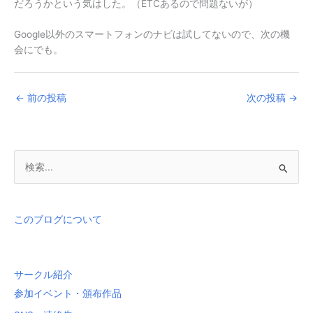
だろうかという気はした。（ETCあるので問題ないが）
Google以外のスマートフォンのナビは試してないので、次の機
会にでも。
←
前の投稿
次の投稿
→
検
索
対
象
このブログについて
:
サークル紹介
参加イベント・頒布作品