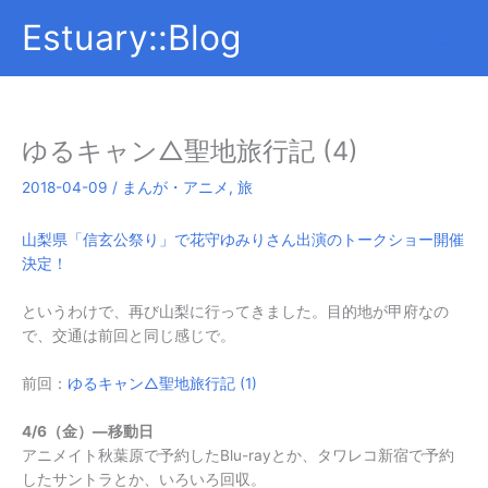
内
Estuary::Blog
容
を
ス
キ
ッ
ゆるキャン△聖地旅行記 (4)
プ
2018-04-09
/
まんが・アニメ
,
旅
山梨県「信玄公祭り」で花守ゆみりさん出演のトークショー開催
決定！
というわけで、再び山梨に行ってきました。目的地が甲府なの
で、交通は前回と同じ感じで。
前回：
ゆるキャン△聖地旅行記 (1)
4/6（金）―移動日
アニメイト秋葉原で予約したBlu-rayとか、タワレコ新宿で予約
したサントラとか、いろいろ回収。