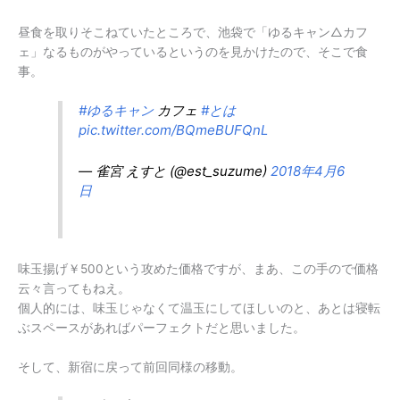
昼食を取りそこねていたところで、池袋で「ゆるキャン△カフ
ェ」なるものがやっているというのを見かけたので、そこで食
事。
#ゆるキャン
カフェ
#とは
pic.twitter.com/BQmeBUFQnL
— 雀宮 えすと (@est_suzume)
2018年4月6
日
味玉揚げ￥500という攻めた価格ですが、まあ、この手ので価格
云々言ってもねえ。
個人的には、味玉じゃなくて温玉にしてほしいのと、あとは寝転
ぶスペースがあればパーフェクトだと思いました。
そして、新宿に戻って前回同様の移動。