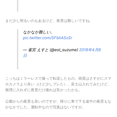
まだ少し明るいのもあるけど、夜景は難しいですね。
なかなか難しい。
pic.twitter.com/SFbliASxSr
— 雀宮 えすと (@est_suzume)
2018年4月8
日
こっちはミラーレスで撮って転送したもの。画質はさすがにスマ
ホカメラより良い（けど少しブレた）。富士山入れてみたけど、
無理に入れずに夜景だけ撮れば良かったかも。
公園からの夜景も良いのですが、帰りに車で下る途中の夜景もな
かなかでした。運転中なので写真はないですが。