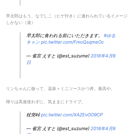
早太郎はもう、なでしこ（ヒゲ付き）に連れられているイメージ
しかない（違）
早太郎に食われる前にいただきます。
#ゆる
キャン
pic.twitter.com/FmoQsqmeOc
— 雀宮 えすと (@est_suzume)
2018年4月8
日
リンちゃんに倣って、温泉＋ミニソースかつ丼。最高や。
帰りは高速使わずに、気ままにドライブ。
杖突峠
pic.twitter.com/XAZEvOO9CP
— 雀宮 えすと (@est_suzume)
2018年4月8