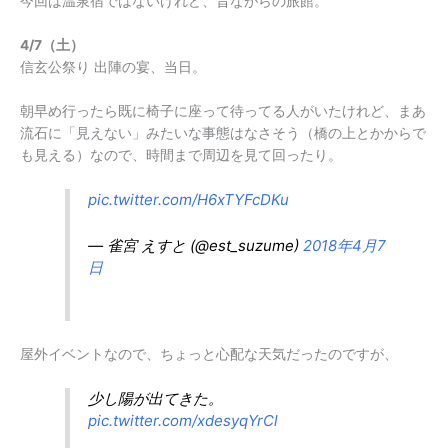
今回は温泉宿ではないけれど、昔ながらの旅館。
4/7（土）
信玄公祭り 出陣の宴、当日。
朝早め行ったら既に椅子に座って待ってる人がいたけれど、まあ
流石に「見えない」みたいな事態はなさそう（橋の上とかからで
も見える）なので、時間まで周辺を見て回ったり。
pic.twitter.com/H6xTYFcDKu
— 雀宮 えすと (@est_suzume)
2018年4月7
日
屋外イベントなので、ちょっと心配な天気だったのですが、
少し陽が出てきた。
pic.twitter.com/xdesyqYrCl