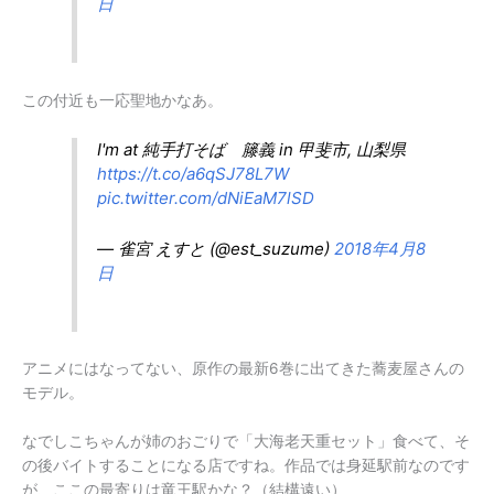
日
この付近も一応聖地かなあ。
I'm at 純手打そば 籐義 in 甲斐市, 山梨県
https://t.co/a6qSJ78L7W
pic.twitter.com/dNiEaM7lSD
— 雀宮 えすと (@est_suzume)
2018年4月8
日
アニメにはなってない、原作の最新6巻に出てきた蕎麦屋さんの
モデル。
なでしこちゃんが姉のおごりで「大海老天重セット」食べて、そ
の後バイトすることになる店ですね。作品では身延駅前なのです
が、ここの最寄りは竜王駅かな？（結構遠い）