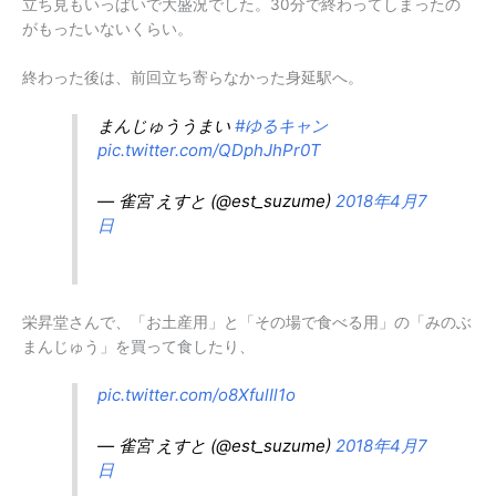
立ち見もいっぱいで大盛況でした。30分で終わってしまったの
がもったいないくらい。
終わった後は、前回立ち寄らなかった身延駅へ。
まんじゅううまい
#ゆるキャン
pic.twitter.com/QDphJhPr0T
— 雀宮 えすと (@est_suzume)
2018年4月7
日
栄昇堂さんで、「お土産用」と「その場で食べる用」の「みのぶ
まんじゅう」を買って食したり、
pic.twitter.com/o8XfulIl1o
— 雀宮 えすと (@est_suzume)
2018年4月7
日