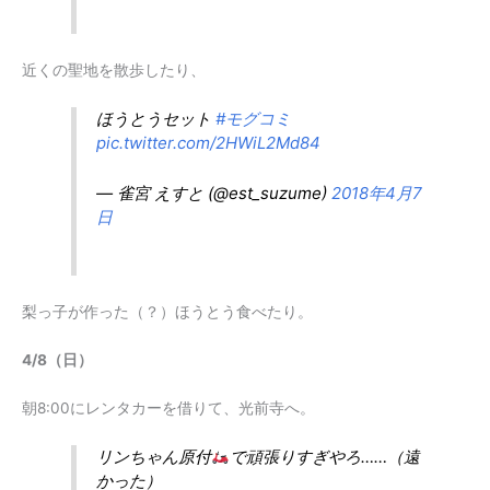
近くの聖地を散歩したり、
ほうとうセット
#モグコミ
pic.twitter.com/2HWiL2Md84
— 雀宮 えすと (@est_suzume)
2018年4月7
日
梨っ子が作った（？）ほうとう食べたり。
4/8（日）
朝8:00にレンタカーを借りて、光前寺へ。
リンちゃん原付
で頑張りすぎやろ……（遠
かった）