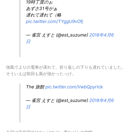
19時丁度のぉ
あずさ31号がぁ
遅れて遅れて（略
pic.twitter.com/TYggU9vOfj
— 雀宮 えすと (@est_suzume)
2018年4月6
日
強風で上りの電車が遅れて、折り返しの下りも遅れていました。
そういえば前回も風が強かったっけ。
The 旅館
pic.twitter.com/VwbQpyrIck
— 雀宮 えすと (@est_suzume)
2018年4月6
日