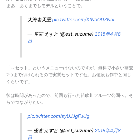
まあ、あくまでもモデルということで。
大海老天重
pic.twitter.com/XfNhODZNhi
— 雀宮 えすと (@est_suzume)
2018年4月8
日
「～セット」というメニューはないのですが、無料で小さい蕎麦
2つまで付けられるので実質セットですね。お値段も作中と同じ
くらいです。
後は時間があったので、前回も行った笛吹川フルーツ公園へ。そ
らでつながりたい。
pic.twitter.com/syUJJgFuUg
— 雀宮 えすと (@est_suzume)
2018年4月8
日