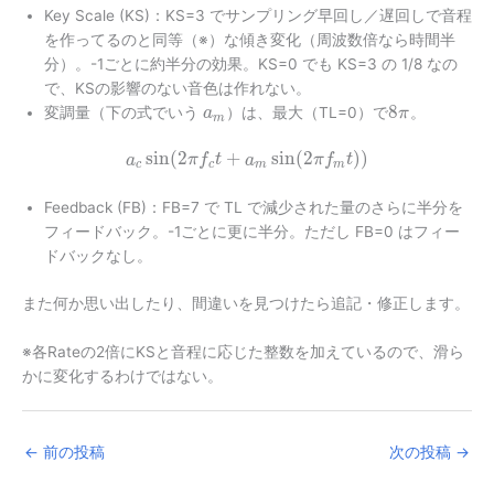
Key Scale (KS)：KS=3 でサンプリング早回し／遅回しで音程
を作ってるのと同等（※）な傾き変化（周波数倍なら時間半
分）。-1ごとに約半分の効果。KS=0 でも KS=3 の 1/8 なの
で、KSの影響のない音色は作れない。
8
変調量（下の式でいう
）は、最大（TL=0）で
。
a
π
m
sin
(
2
+
sin
(
2
)
)
a
π
f
t
a
π
f
t
c
c
m
m
Feedback (FB)：FB=7 で TL で減少された量のさらに半分を
フィードバック。-1ごとに更に半分。ただし FB=0 はフィー
ドバックなし。
また何か思い出したり、間違いを見つけたら追記・修正します。
※各Rateの2倍にKSと音程に応じた整数を加えているので、滑ら
かに変化するわけではない。
←
前の投稿
次の投稿
→