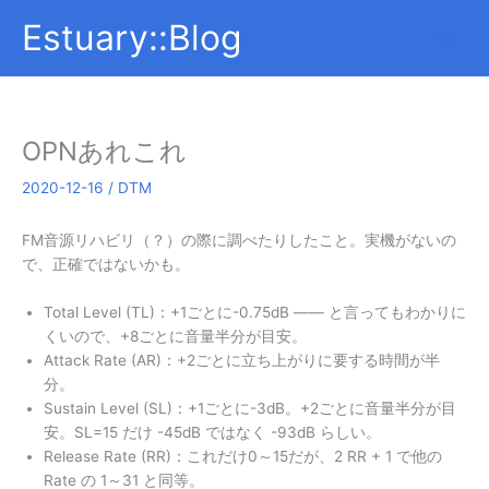
内
Estuary::Blog
容
を
ス
キ
ッ
OPNあれこれ
プ
2020-12-16
/
DTM
FM音源リハビリ（？）の際に調べたりしたこと。実機がないの
で、正確ではないかも。
Total Level (TL)：+1ごとに-0.75dB ―― と言ってもわかりに
くいので、+8ごとに音量半分が目安。
Attack Rate (AR)：+2ごとに立ち上がりに要する時間が半
分。
Sustain Level (SL)：+1ごとに-3dB。+2ごとに音量半分が目
安。SL=15 だけ -45dB ではなく -93dB らしい。
Release Rate (RR)：これだけ0～15だが、2 RR + 1 で他の
Rate の 1～31 と同等。